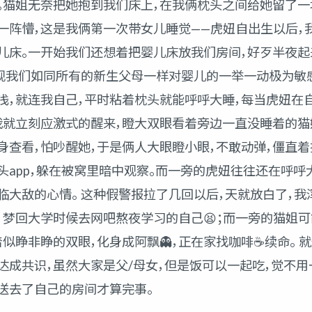
。猫姐无奈把她抱到我们床上，在我俩枕头之间给她留了一块
一阵懵，这是我俩第一次带女儿睡觉——虎妞自出生以后，
儿床。一开始我们还想着把婴儿床放我们房间，好歹半夜起
发现我们如同所有的新生父母一样对婴儿的一举一动极为敏
浅，就连我自己，平时粘着枕头就能呼呼大睡，每当虎妞在
我就立刻应激式的醒来，瞪大双眼看着旁边一直没睡着的猫姐
身查看，怕吵醒她，于是俩人大眼瞪小眼，不敢动弹，僵直着
像头app，躲在被窝里暗中观察。而一旁的虎妞往往还在呼呼
临大敌的心情。 这种假警报拉了几回以后，天就放白了，我
，梦回大学时候去网吧熬夜学习的自己😫；而一旁的猫姐
似睁非睁的双眼，化身成阿飘👻，正在家找咖啡☕️续命。 
达成共识，虽然大家是父/母女，但是饭可以一起吃，觉不用
送去了自己的房间才算完事。