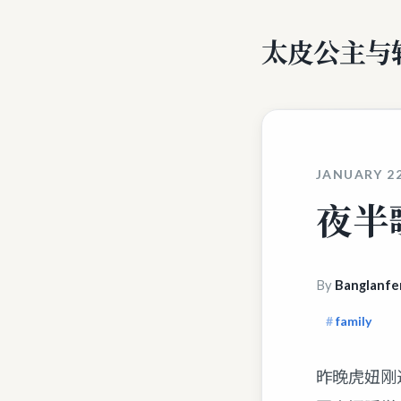
太皮公主与
JANUARY 22
夜半
By
Banglanfe
family
昨晚虎妞刚