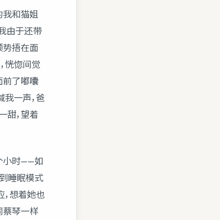
的我和猫姐
而我由于还带
顺势捂在面
，恍惚间觉
面前了嘟囔
喊我一声，爸
一甜，望着
个小时——如
回到睡眠模式
应，想着她也
同蔡琴一样