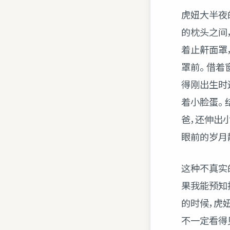
虎妞大半夜
的枕头之间
着止鼾面罩
罩前。 借
得刚出生时
着小脸蛋。
爸，还伸出
眼前的岁月
这种不真实
果我能预知
的时候，虎
不一定看得